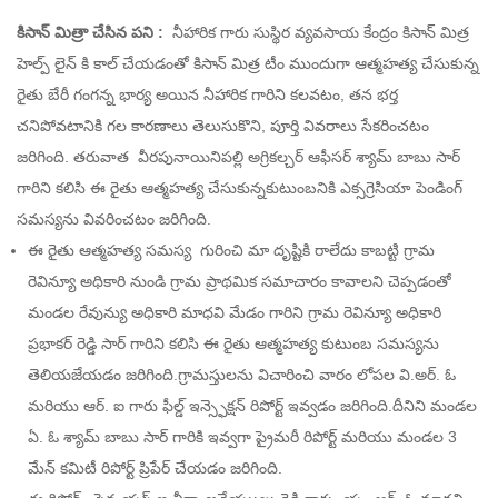
కిసాన్ మిత్రా చేసిన పని :
నీహారిక గారు సుస్థిర వ్యవసాయ కేంద్రం కిసాన్ మిత్ర
హెల్ప్ లైన్ కి కాల్ చేయడంతో కిసాన్ మిత్ర టీం ముందుగా ఆత్మహత్య చేసుకున్న
రైతు బేరీ గంగన్న భార్య అయిన నీహారిక గారిని కలవటం, తన భర్త
చనిపోవటానికి గల కారణాలు తెలుసుకొని, పూర్తి వివరాలు సేకరించటం
జరిగింది. తరువాత వీరపునాయినిపల్లి అగ్రికల్చర్ ఆఫీసర్ శ్యామ్ బాబు సార్
గారిని కలిసి ఈ రైతు ఆత్మహత్య చేసుకున్నకుటుంబనికి ఎక్సగ్రెసియా పెండింగ్
సమస్యను వివరించటం జరిగింది.
ఈ రైతు ఆత్మహత్య సమస్య గురించి మా దృష్టికి రాలేదు కాబట్టి గ్రామ
రెవిన్యూ అధికారి నుండి గ్రామ ప్రాథమిక సమాచారం కావాలని చెప్పడంతో
మండల రేవున్యు అధికారి మాధవి మేడం గారిని గ్రామ రెవిన్యూ అధికారి
ప్రభాకర్ రెడ్డి సార్ గారిని కలిసి ఈ రైతు ఆత్మహత్య కుటుంబ సమస్యను
తెలియజేయడం జరిగింది.గ్రామస్తులను విచారించి వారం లోపల వి.అర్. ఓ
మరియు ఆర్. ఐ గారు ఫీల్డ్ ఇన్స్ఫెక్షన్ రిపోర్ట్ ఇవ్వడం జరిగింది.దీనిని మండల
ఏ. ఓ శ్యామ్ బాబు సార్ గారికి ఇవ్వగా ప్రైమరీ రిపోర్ట్ మరియు మండల 3
మేన్ కమిటీ రిపోర్ట్ ప్రిపేర్ చేయడం జరిగింది.