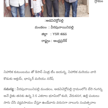
గ్రామం
:అడవిచెర్లోపల్లి
మండలం : వీరపునాయినిపల్లి
జిల్లా : YSR కడప
రాష్ట్రం : ఆంధ్రప్రదేశ్
నిహారిక కుటుంబము తో కిసాన్ మిత్ర టీం జయన్న, నిహారిక మరియు వారి
కొడుకు అక్షయ్,
భాస్కర్ మరియు నరేష్
సమస్య :
వీరపునాయినిపల్లి మండలం, అడవిచెర్లోపల్లి గ్రామంలోని బేరి గంగన్న
అనే రైతు తనకు ఉన్న 3.6 ఎకరాల భూమిలో కంది, వేరుశనగ, ఉల్లి పంటలు
సాగు చేసి వ్యవసాయం చేస్తూ ఉండేవారు వరుసగా నాలుగు సంవత్సరాల