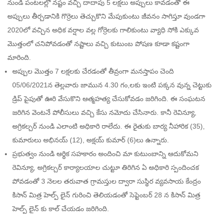
నుండి పంటలల్లో నష్టం వచ్చి దాదాపు 5 లక్షలు అప్పులు కావడంతో ఈ
అప్పులు తీర్చడానికి గొర్రెలు తెచ్చుకొని మేపుకుంటు జీవనం సాగిస్తూ వుండగా
2020లో వచ్చిన అధిక వర్షాల వల్ల గోర్రెలకు గాలికుంటు వ్యాధి సోకి ఎక్కువ
మొత్తంలో చనిపోవడంతో నష్టాలు వచ్చి కుటుంబ పోషణ కూడా కష్టంగా
మారింది.
అప్పుల మొత్తం 7 లక్షలకు చేరడంతో తీవ్రంగా మనస్తాపం చెంది
05/06/2021న తెల్లవారు జామున 4.30 గం,లకు ఇంటి పక్కన వున్న చెట్టుకు
డ్రిప్ పైపుతో ఊరి వేసుకొని ఆత్మహత్య చేసుకోవడం జరిగింది. ఈ సంఘటన
జరిగిన వెంటనే పోలీసులు వచ్చి కేసు నమోదు చేసినారు. కానీ రెవిన్యూ,
అగ్రికల్చర్ నుండి ఎలాంటి అధికారి రాలేదు. ఈ రైతుకు బార్య నీహారిక (35),
కుమారులు అభినయ్ (12), అక్షయ్ కుమార్ (6)లు ఉన్నారు.
ప్రభుత్వం నుండి ఆర్థిక సహకారం అందించి మా కుటుంబాన్ని ఆదుకోమని
రెవిన్యూ, అగ్రికల్చర్ కార్యాలయాల చుట్టూ తిరిగిన ఏ అధికారి స్పందించక
పోవడంతో 3 నెలల తరువాత గ్రామస్తుల ద్వారా సుస్థిర వ్యవసాయ కేంద్రం
కిసాన్ మిత్ర హెల్ప్ లైన్ గురించి తెలియడంతో సెప్టెంబర్ 28 న కిసాన్ మిత్ర
హెల్ప్ లైన్ కు కాల్ చేయడం జరిగింది.