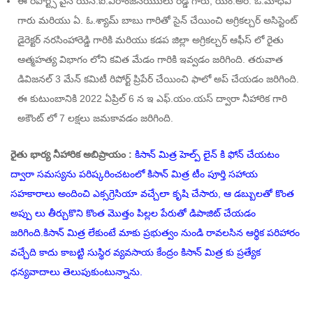
ఈ రిపోర్ట్స్ పైన యస్.ఐ.వీరాంజనేయుులు రెడ్డి గారు, యం.అర్. ఓ.మాధవి
గారు మరియు ఏ. ఓ.శ్యామ్ బాబు గారితో సైన్ చేయించి అగ్రికల్చర్ అసిస్టెంట్
డైరెక్టర్ నరసింహారెడ్డి గారికి మరియు కడప జిల్లా అగ్రికల్చర్ ఆఫీస్ లో రైతు
ఆత్మహత్య విభాగం లోని కవిత మేడం గారికి ఇవ్వడం జరిగింది. తరువాత
డివిజనల్ 3 మేన్ కమిటీ రిపోర్ట్ ప్రిపేర్ చేయించి ఫాలో అప్ చేయడం జరిగింది.
ఈ కుటుంబానికి 2022 ఏప్రిల్ 6 న ఇ ఎఫ్.యం.యస్ ద్వారా నీహారిక గారి
అకౌంట్ లో 7 లక్షలు జమకావడం జరిగింది.
రైతు భార్య నీహారిక అబిప్రాయం :
కిసాన్ మిత్ర హెల్ప్ లైన్ కి ఫోన్ చేయటం
ద్వారా సమస్యను పరిష్కరించటంలో కిసాన్ మిత్ర టీం పూర్తి సహాయ
సహకారాలు అందించి ఎక్సగ్రెసియా వచ్చేలా కృషి చేసారు, ఆ డబ్బులతో కొంత
అప్పు లు తీర్చుకొని కొంత మొత్తం పిల్లల పేరుతో డిపాజిట్ చేయడం
జరిగింది.కిసాన్ మిత్ర లేకుంటే మాకు ప్రభుత్వం నుండి రావలసిన ఆర్థిక పరిహారం
వచ్చేది కాదు కాబట్టి సుస్థిర వ్యవసాయ కేంద్రం కిసాన్ మిత్ర కు ప్రత్యేక
ధన్యవాదాలు తెలుపుకుంటున్నాను.