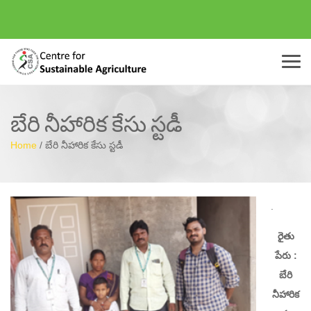
Menu
బేరి నీహారిక కేసు స్టడీ
Home
/
బేరి నీహారిక కేసు స్టడీ
.
రైతు
పేరు :
బేరి
నీహారిక